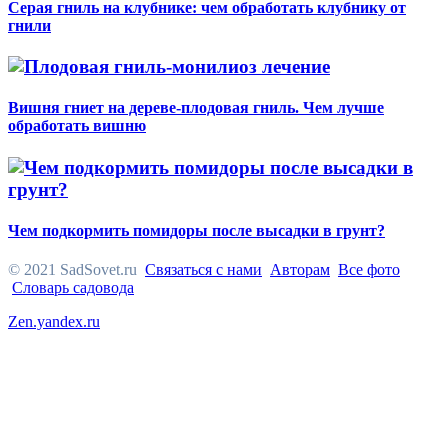
Серая гниль на клубнике: чем обработать клубнику от
гнили
Вишня гниет на дереве-плодовая гниль. Чем лучше
обработать вишню
Чем подкормить помидоры после высадки в грунт?
© 2021 SadSovet.ru
Связаться с нами
Авторам
Все фото
Словарь садовода
Zen.yandex.ru