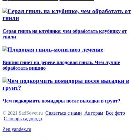
Серая гниль на клубнике: чем обработать клубнику от
гнили
Вишня гниет на дереве-плодовая гниль. Чем лучше
обработать вишню
Чем подкормить помидоры после высадки в грунт?
© 2021 SadSovet.ru
Связаться с нами
Авторам
Все фото
Словарь садовода
Zen.yandex.ru