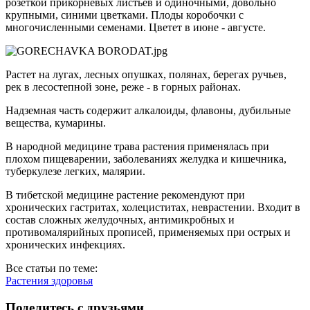
розеткой прикорневых листьев и одиночными, довольно
крупными, синими цветками. Плоды коробочки с
многочисленными семенами. Цветет в июне - августе.
Растет на лугах, лесных опушках, полянах, берегах ручьев,
рек в лесостепной зоне, реже - в горных районах.
Надземная часть содержит алкалоиды, флавоны, дубильные
вещества, кумарины.
В народной медицине трава растения применялась при
плохом пищеварении, заболеваниях желудка и кишечника,
туберкулезе легких, малярии.
В тибетской медицине растение рекомендуют при
хронических гастритах, холециститах, неврастении. Входит в
состав сложных желудочных, антимикробных и
противомалярийных прописей, применяемых при острых и
хронических инфекциях.
Все статьи по теме:
Растения здоровья
Поделитесь с друзьями